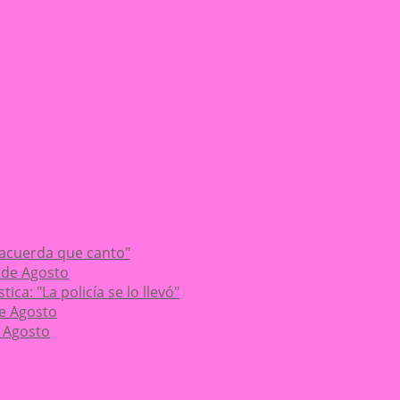
 acuerda que canto"
 de Agosto
ca: "La policía se lo llevó"
de Agosto
 Agosto