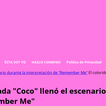
ÉSTA SOY YO
HAZLO CONMIGO
Política de Privacidad
enario durante la interpretación de "Remember Me"
El colorid
mada "Coco" llenó el escenari
ember Me"