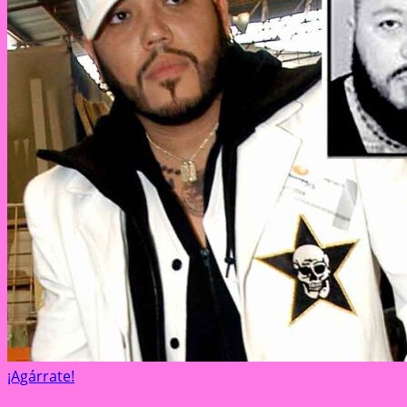
¡Agárrate!