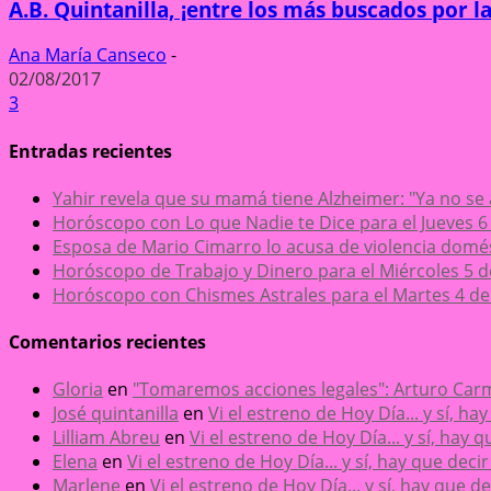
A.B. Quintanilla, ¡entre los más buscados por la
Ana María Canseco
-
02/08/2017
3
Entradas recientes
Yahir revela que su mamá tiene Alzheimer: "Ya no se
Horóscopo con Lo que Nadie te Dice para el Jueves 6
Esposa de Mario Cimarro lo acusa de violencia domésti
Horóscopo de Trabajo y Dinero para el Miércoles 5 
Horóscopo con Chismes Astrales para el Martes 4 de
Comentarios recientes
Gloria
en
"Tomaremos acciones legales": Arturo Carm
José quintanilla
en
Vi el estreno de Hoy Día... y sí, h
Lilliam Abreu
en
Vi el estreno de Hoy Día... y sí, hay
Elena
en
Vi el estreno de Hoy Día... y sí, hay que dec
Marlene
en
Vi el estreno de Hoy Día... y sí, hay que 