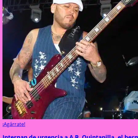
¡Agárrate!
Internan de urgencia a A.B. Quintanilla, el he