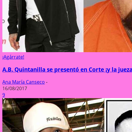
¡Agárrate!
A.B. Quintanilla se presentó en Corte ¡y la jue
Ana María Canseco
-
16/08/2017
9