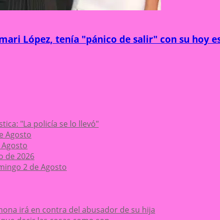
mari López, tenía "pánico de salir" con su hoy 
ca: "La policía se lo llevó"
de Agosto
 Agosto
o de 2026
mingo 2 de Agosto
ona irá en contra del abusador de su hija