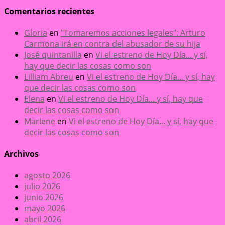
Comentarios recientes
Gloria
en
"Tomaremos acciones legales": Arturo
Carmona irá en contra del abusador de su hija
José quintanilla
en
Vi el estreno de Hoy Día... y sí,
hay que decir las cosas como son
Lilliam Abreu
en
Vi el estreno de Hoy Día... y sí, hay
que decir las cosas como son
Elena
en
Vi el estreno de Hoy Día... y sí, hay que
decir las cosas como son
Marlene
en
Vi el estreno de Hoy Día... y sí, hay que
decir las cosas como son
Archivos
agosto 2026
julio 2026
junio 2026
mayo 2026
abril 2026