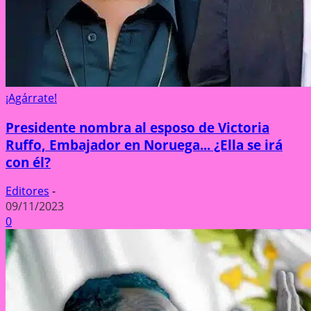
¡Agárrate!
Presidente nombra al esposo de Victoria
Ruffo, Embajador en Noruega... ¿Ella se irá
con él?
Editores
-
09/11/2023
0