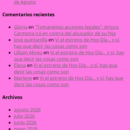
de Agosto
Comentarios recientes
Gloria
en
"Tomaremos acciones legales": Arturo
Carmona irá en contra del abusador de su hija
José quintanilla
en
Vi el estreno de Hoy Día... y sí,
hay que decir las cosas como son
Lilliam Abreu
en
Vi el estreno de Hoy Día... y sí, hay
que decir las cosas como son
Elena
en
Vi el estreno de Hoy Día... y sí, hay que
decir las cosas como son
Marlene
en
Vi el estreno de Hoy Día... y sí, hay que
decir las cosas como son
Archivos
agosto 2026
julio 2026
junio 2026
mayo 2026