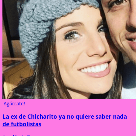
¡Agárrate!
La ex de Chicharito ya no quiere saber nada
de futbolistas