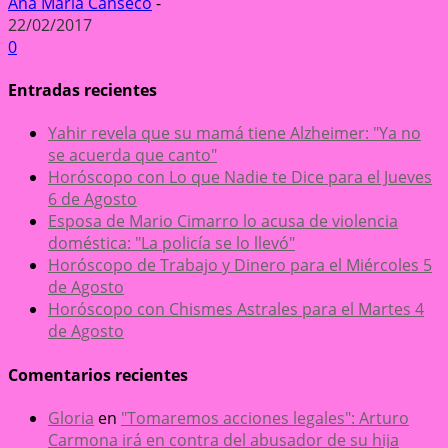
Ana María Canseco
-
22/02/2017
0
Entradas recientes
Yahir revela que su mamá tiene Alzheimer: "Ya no
se acuerda que canto"
Horóscopo con Lo que Nadie te Dice para el Jueves
6 de Agosto
Esposa de Mario Cimarro lo acusa de violencia
doméstica: "La policía se lo llevó"
Horóscopo de Trabajo y Dinero para el Miércoles 5
de Agosto
Horóscopo con Chismes Astrales para el Martes 4
de Agosto
Comentarios recientes
Gloria
en
"Tomaremos acciones legales": Arturo
Carmona irá en contra del abusador de su hija