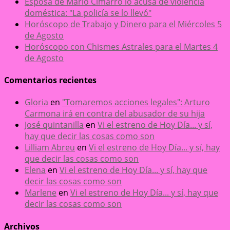
Esposa de Mario Cimarro lo acusa de violencia
doméstica: "La policía se lo llevó"
Horóscopo de Trabajo y Dinero para el Miércoles 5
de Agosto
Horóscopo con Chismes Astrales para el Martes 4
de Agosto
Comentarios recientes
Gloria
en
"Tomaremos acciones legales": Arturo
Carmona irá en contra del abusador de su hija
José quintanilla
en
Vi el estreno de Hoy Día... y sí,
hay que decir las cosas como son
Lilliam Abreu
en
Vi el estreno de Hoy Día... y sí, hay
que decir las cosas como son
Elena
en
Vi el estreno de Hoy Día... y sí, hay que
decir las cosas como son
Marlene
en
Vi el estreno de Hoy Día... y sí, hay que
decir las cosas como son
Archivos