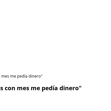
ÉSTA SOY YO
HAZLO CONMIGO
Política de Privacidad
n mes me pedía dinero"
es con mes me pedía dinero"