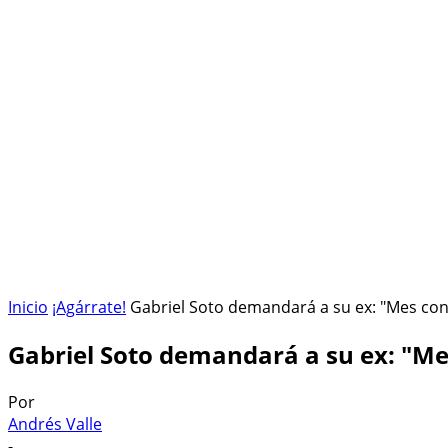
HOME
ESPACIO SIDERAL
¡AGÁRRATE!
Inicio
¡Agárrate!
Gabriel Soto demandará a su ex: "Mes co
Gabriel Soto demandará a su ex: "M
Por
Andrés Valle
-