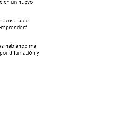
se en un nuevo
o acusara de
e emprenderá
tas hablando mal
 por difamación y