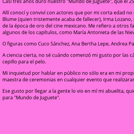
Casi tres años duró nuestro "Mundo de Juguete", que el 25 d
Allí conocí y conviví con actores que por mi corta edad no 
Blume (quien tristemente acaba de fallecer), Irma Lozano, 
de la época de oro del cine mexicano. Me refiero a otros 
algunos de los capítulos, como María Antonieta de las Nie
O figuras como Cuco Sánchez, Ana Bertha Lepe, Andrea Pal
A ciencia cierta, no sé cuándo comenzó mi gusto por las c
cepillo para el pelo.
Mi inquietud por hablar en público no sólo era en mi propi
maestra de ceremonias en cualquier evento que realizara
Ese gusto por llegar a la gente lo vio en mí mi abuelita, q
para "Mundo de Juguete".