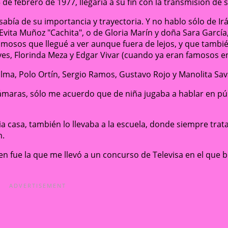
e febrero de 1977, llegaría a su fin con la transmisión de s
sabía de su importancia y trayectoria. Y no hablo sólo de Ir
Evita Muñoz "Cachita", o de Gloria Marín y doña Sara García
famosos que llegué a ver aunque fuera de lejos, y que tambi
ves, Florinda Meza y Edgar Vivar (cuando ya eran famosos en
ma, Polo Ortín, Sergio Ramos, Gustavo Rojo y Manolita Sav
ámaras, sólo me acuerdo que de niña jugaba a hablar en púb
a casa, también lo llevaba a la escuela, donde siempre trata
n.
uien fue la que me llevó a un concurso de Televisa en el que