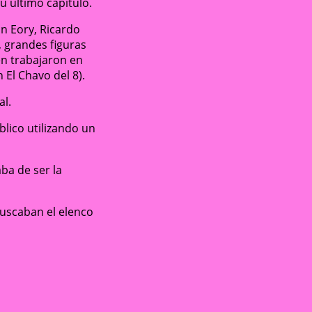
u último capítulo.
án Eory, Ricardo
, grandes figuras
én trabajaron en
 El Chavo del 8).
al.
lico utilizando un
ba de ser la
 buscaban el elenco