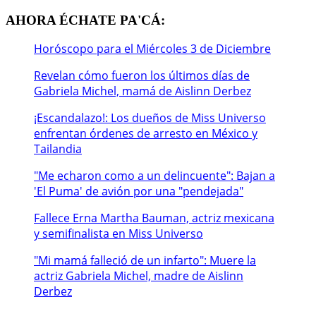
AHORA ÉCHATE PA'CÁ:
Horóscopo para el Miércoles 3 de Diciembre
Revelan cómo fueron los últimos días de
Gabriela Michel, mamá de Aislinn Derbez
¡Escandalazo!: Los dueños de Miss Universo
enfrentan órdenes de arresto en México y
Tailandia
"Me echaron como a un delincuente": Bajan a
'El Puma' de avión por una "pendejada"
Fallece Erna Martha Bauman, actriz mexicana
y semifinalista en Miss Universo
"Mi mamá falleció de un infarto": Muere la
actriz Gabriela Michel, madre de Aislinn
Derbez