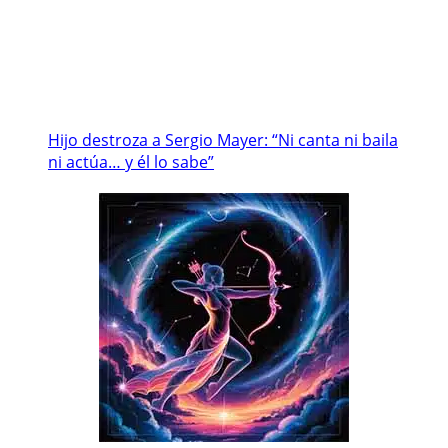
Hijo destroza a Sergio Mayer: “Ni canta ni baila
ni actúa… y él lo sabe”