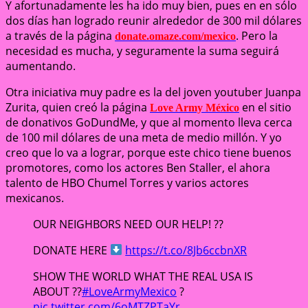
Y afortunadamente les ha ido muy bien, pues en en sólo
dos días han logrado reunir alrededor de 300 mil dólares
a través de la página
. Pero la
donate.omaze.com/mexico
necesidad es mucha, y seguramente la suma seguirá
aumentando.
Otra iniciativa muy padre es la del joven youtuber Juanpa
Zurita, quien creó la página
en el sitio
Love Army México
de donativos GoDundMe, y que al momento lleva cerca
de 100 mil dólares de una meta de medio millón. Y yo
creo que lo va a lograr, porque este chico tiene buenos
promotores, como los actores Ben Staller, el ahora
talento de HBO Chumel Torres y varios actores
mexicanos.
OUR NEIGHBORS NEED OUR HELP! ??
DONATE HERE
https://t.co/8Jb6ccbnXR
SHOW THE WORLD WHAT THE REAL USA IS
ABOUT ??
#LoveArmyMexico
?
pic.twitter.com/6oMTZPTaYr