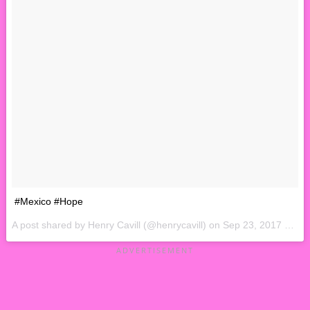
#Mexico #Hope
A post shared by Henry Cavill (@henrycavill) on
Sep 23, 2017 at 11:51am PDT