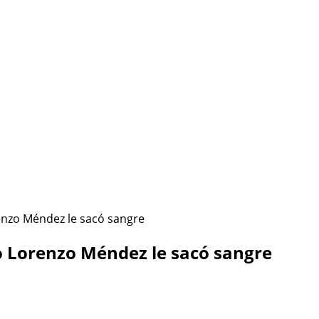
ÉSTA SOY YO
HAZLO CONMIGO
Política de Privacidad
enzo Méndez le sacó sangre
o Lorenzo Méndez le sacó sangre