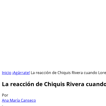
HOME
ESPACIO SIDERAL
¡AGÁRRATE!
Inicio
¡Agárrate!
La reacción de Chiquis Rivera cuando Lor
La reacción de Chiquis Rivera cuand
Por
Ana María Canseco
-