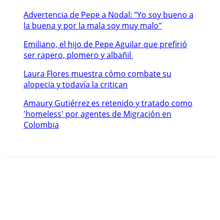
Advertencia de Pepe a Nodal: "Yo soy bueno a
la buena y por la mala soy muy malo"
Emiliano, el hijo de Pepe Aguilar que prefirió
ser rapero, plomero y albañil
Laura Flores muestra cómo combate su
alopecia y todavía la critican
Amaury Gutiérrez es retenido y tratado como
'homeless' por agentes de Migración en
Colombia