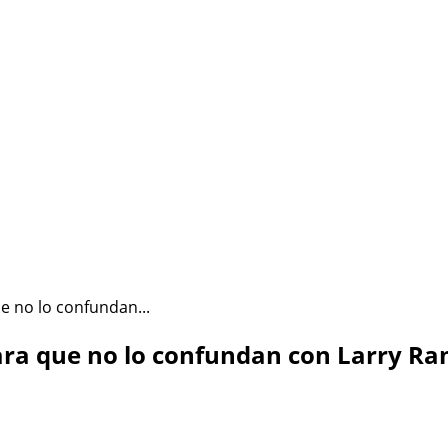
ÉSTA SOY YO
HAZLO CONMIGO
Política de Privacidad
ue no lo confundan...
 para que no lo confundan con Larry R