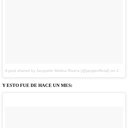
A post shared by Jacquelin Melina Rivera (@jacqieofficial)
on
Jun 13, 2018 at 8:22pm PDT
Y ESTO FUE DE HACE UN MES: