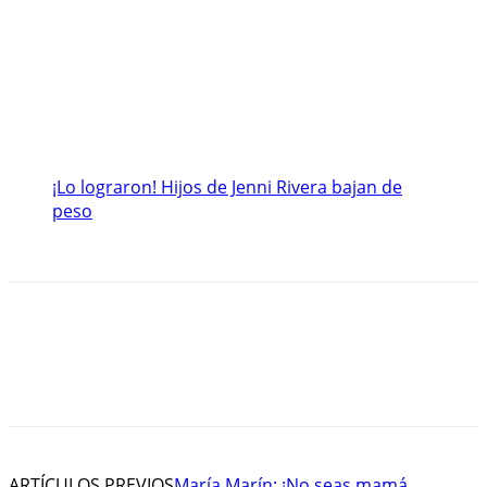
¡Lo lograron! Hijos de Jenni Rivera bajan de
peso
ARTÍCULOS PREVIOS
María Marín: ¡No seas mamá