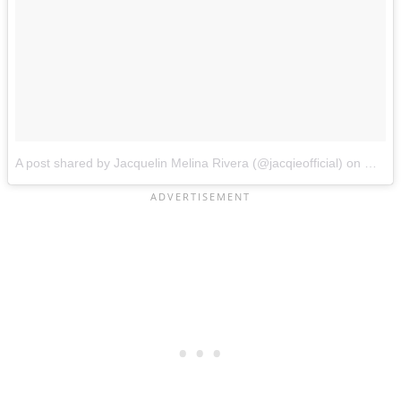
A post shared by Jacquelin Melina Rivera (@jacqieofficial)
on
May 2