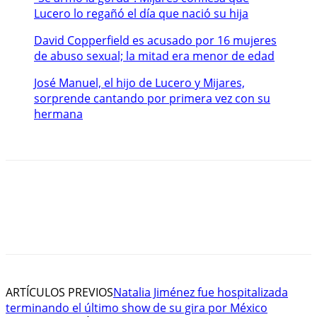
Lucero lo regañó el día que nació su hija
David Copperfield es acusado por 16 mujeres
de abuso sexual; la mitad era menor de edad
José Manuel, el hijo de Lucero y Mijares,
sorprende cantando por primera vez con su
hermana
ARTÍCULOS PREVIOS
Natalia Jiménez fue hospitalizada
terminando el último show de su gira por México