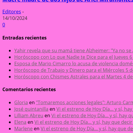
Editores
-
14/10/2024
0
Entradas recientes
Yahir revela que su mamá tiene Alzheimer: "Ya no se
Horóscopo con Lo que Nadie te Dice para el Jueves 6
Esposa de Mario Cimarro lo acusa de violencia domésti
Horóscopo de Trabajo y Dinero para el Miércoles 5 
Horóscopo con Chismes Astrales para el Martes 4 de
Comentarios recientes
Gloria
en
"Tomaremos acciones legales": Arturo Carm
José quintanilla
en
Vi el estreno de Hoy Día... y sí, h
Lilliam Abreu
en
Vi el estreno de Hoy Día... y sí, hay
Elena
en
Vi el estreno de Hoy Día... y sí, hay que dec
Marlene
en
Vi el estreno de Hoy Día... y sí, hay que 