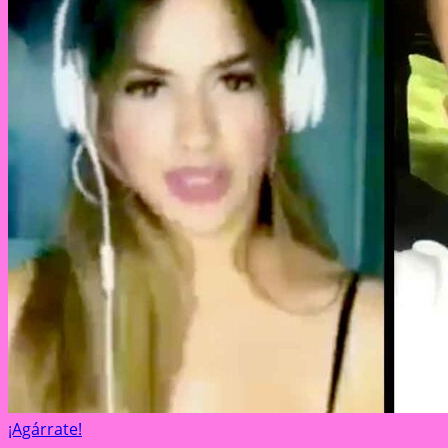
¡Agárrate!