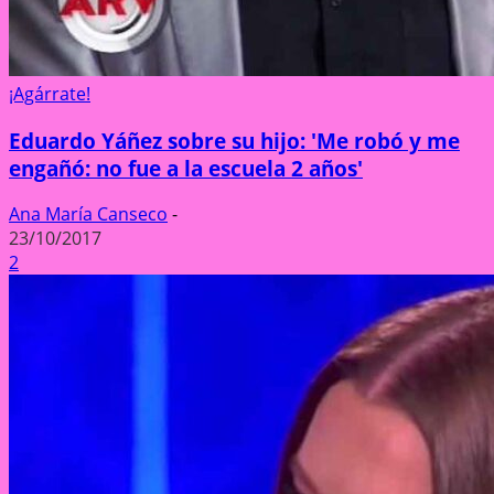
¡Agárrate!
Eduardo Yáñez sobre su hijo: 'Me robó y me
engañó: no fue a la escuela 2 años'
Ana María Canseco
-
23/10/2017
2