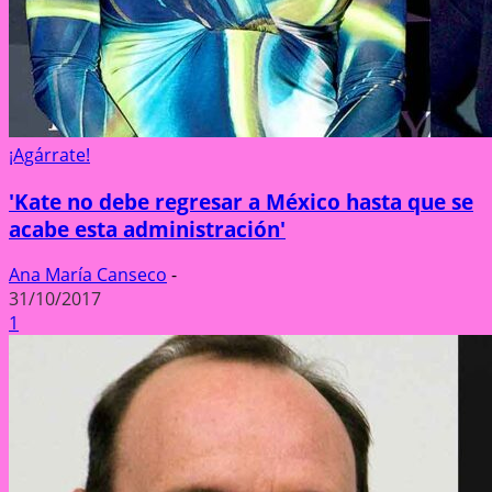
¡Agárrate!
'Kate no debe regresar a México hasta que se
acabe esta administración'
Ana María Canseco
-
31/10/2017
1