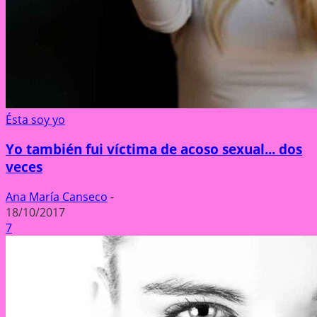
Ésta soy yo
Yo también fui víctima de acoso sexual... dos
veces
Ana María Canseco
-
18/10/2017
7