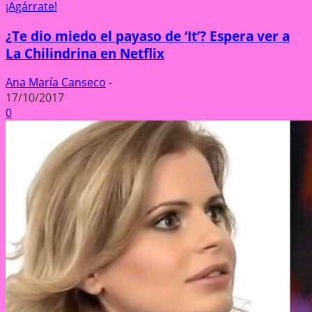
¡Agárrate!
¿Te dio miedo el payaso de ‘It’? Espera ver a
La Chilindrina en Netflix
Ana María Canseco
-
17/10/2017
0