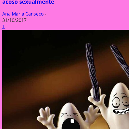
acosó sexualmente
Ana María Canseco
-
31/10/2017
1