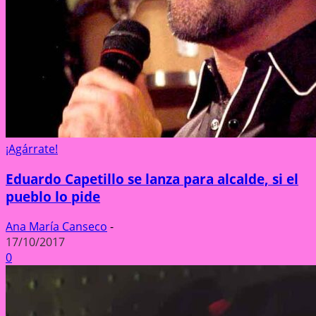
¡Agárrate!
Eduardo Capetillo se lanza para alcalde, si el
pueblo lo pide
Ana María Canseco
-
17/10/2017
0