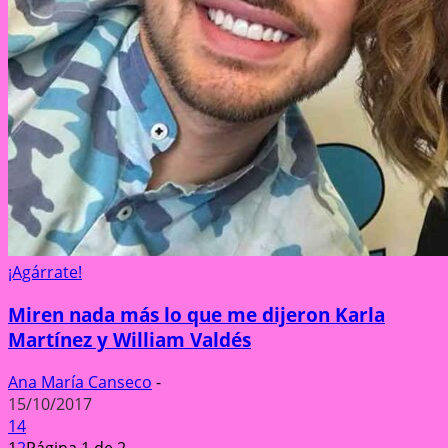
¡Agárrate!
Miren nada más lo que me dijeron Karla
Martínez y William Valdés
Ana María Canseco
-
15/10/2017
14
1
2
Página 1 de 2