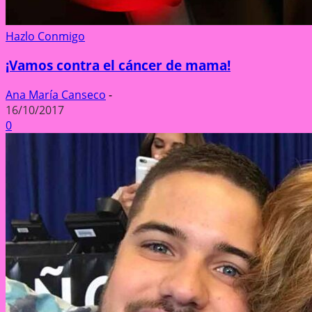
Hazlo Conmigo
¡Vamos contra el cáncer de mama!
Ana María Canseco
-
16/10/2017
0