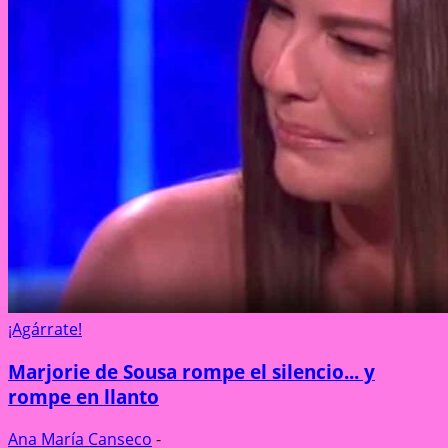
¡Agárrate!
Marjorie de Sousa rompe el silencio... y
rompe en llanto
Ana María Canseco
-