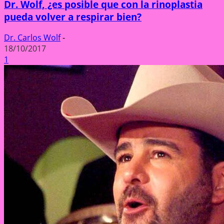
Dr. Wolf, ¿es posible que con la rinoplastia
pueda volver a respirar bien?
Dr. Carlos Wolf
-
18/10/2017
1