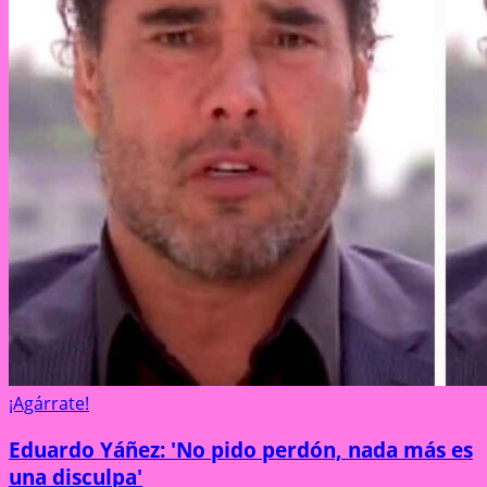
¡Agárrate!
Eduardo Yáñez: 'No pido perdón, nada más es
una disculpa'