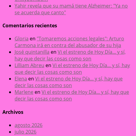
Yahir revela que su mamá tiene Alzheimer: "Ya no
se acuerda que canto"
Comentarios recientes
Gloria
en
"Tomaremos acciones legales": Arturo
Carmona irá en contra del abusador de su hija
José quintanilla
en
Vi el estreno de Hoy Día... y sí,
hay que decir las cosas como son
Lilliam Abreu
en
Vi el estreno de Hoy Día... y sí, hay
que decir las cosas como son
Elena
en
Vi el estreno de Hoy Día... y sí, hay que
decir las cosas como son
Marlene
en
Vi el estreno de Hoy Día... y sí, hay que
decir las cosas como son
Archivos
agosto 2026
julio 2026