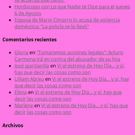
Horóscopo con Lo que Nadie te Dice para el Jueves
6 de Agosto
Esposa de Mario Cimarro lo acusa de violencia
doméstica: "La policía se lo llevó"
Comentarios recientes
Gloria
en
"Tomaremos acciones legales": Arturo
Carmona irá en contra del abusador de su hija
José quintanilla
en
Vi el estreno de Hoy Día... y sí,
hay que decir las cosas como son
Lilliam Abreu
en
Vi el estreno de Hoy Día... y sí, hay
que decir las cosas como son
Elena
en
Vi el estreno de Hoy Día... y sí, hay que
decir las cosas como son
Marlene
en
Vi el estreno de Hoy Día... y sí, hay que
decir las cosas como son
Archivos