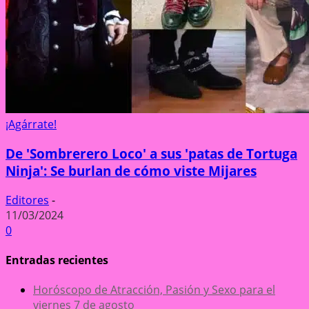
¡Agárrate!
De 'Sombrerero Loco' a sus 'patas de Tortuga
Ninja': Se burlan de cómo viste Mijares
Editores
-
11/03/2024
0
Entradas recientes
Horóscopo de Atracción, Pasión y Sexo para el
viernes 7 de agosto