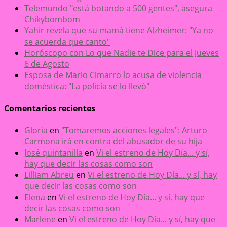
Telemundo "está botando a 500 gentes", asegura
Chikybombom
Yahir revela que su mamá tiene Alzheimer: "Ya no
se acuerda que canto"
Horóscopo con Lo que Nadie te Dice para el Jueves
6 de Agosto
Esposa de Mario Cimarro lo acusa de violencia
doméstica: "La policía se lo llevó"
Comentarios recientes
Gloria
en
"Tomaremos acciones legales": Arturo
Carmona irá en contra del abusador de su hija
José quintanilla
en
Vi el estreno de Hoy Día... y sí,
hay que decir las cosas como son
Lilliam Abreu
en
Vi el estreno de Hoy Día... y sí, hay
que decir las cosas como son
Elena
en
Vi el estreno de Hoy Día... y sí, hay que
decir las cosas como son
Marlene
en
Vi el estreno de Hoy Día... y sí, hay que