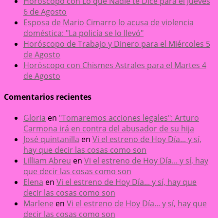
Horóscopo con Lo que Nadie te Dice para el Jueves
6 de Agosto
Esposa de Mario Cimarro lo acusa de violencia
doméstica: "La policía se lo llevó"
Horóscopo de Trabajo y Dinero para el Miércoles 5
de Agosto
Horóscopo con Chismes Astrales para el Martes 4
de Agosto
Comentarios recientes
Gloria
en
"Tomaremos acciones legales": Arturo
Carmona irá en contra del abusador de su hija
José quintanilla
en
Vi el estreno de Hoy Día... y sí,
hay que decir las cosas como son
Lilliam Abreu
en
Vi el estreno de Hoy Día... y sí, hay
que decir las cosas como son
Elena
en
Vi el estreno de Hoy Día... y sí, hay que
decir las cosas como son
Marlene
en
Vi el estreno de Hoy Día... y sí, hay que
decir las cosas como son