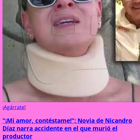
¡Agárrate!
"¡Mi amor, contéstame!": Novia de Nicandro
Díaz narra accidente en el que murió el
productor