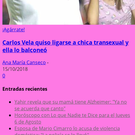
¡Agárrate!
Carlos Vela quiso ligarse a chica transexual y
ella lo balconeó
Ana María Canseco
-
15/10/2018
0
Entradas recientes
Yahir revela que su mamá tiene Alzheimer: "Ya no
se acuerda que canto"
Horóscopo con Lo que Nadie te Dice para el Jueves
6 de Agosto
Esposa de Mario Cimarro lo acusa de violencia
doméstica: "La policía se lo llevó"