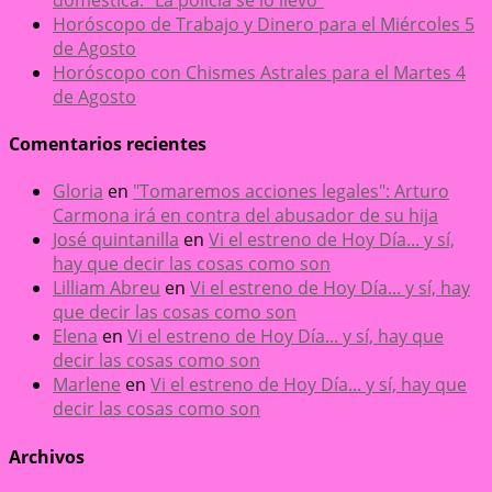
Horóscopo de Trabajo y Dinero para el Miércoles 5
de Agosto
Horóscopo con Chismes Astrales para el Martes 4
de Agosto
Comentarios recientes
Gloria
en
"Tomaremos acciones legales": Arturo
Carmona irá en contra del abusador de su hija
José quintanilla
en
Vi el estreno de Hoy Día... y sí,
hay que decir las cosas como son
Lilliam Abreu
en
Vi el estreno de Hoy Día... y sí, hay
que decir las cosas como son
Elena
en
Vi el estreno de Hoy Día... y sí, hay que
decir las cosas como son
Marlene
en
Vi el estreno de Hoy Día... y sí, hay que
decir las cosas como son
Archivos