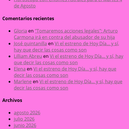
de Agosto
Comentarios recientes
Gloria
en
"Tomaremos acciones legales": Arturo
Carmona irá en contra del abusador de su hija
José quintanilla
en
Vi el estreno de Hoy Día... y sí,
hay que decir las cosas como son
Lilliam Abreu
en
Vi el estreno de Hoy Día... y sí, hay
que decir las cosas como son
Elena
en
Vi el estreno de Hoy Día... y sí, hay que
decir las cosas como son
Marlene
en
Vi el estreno de Hoy Día... y sí, hay que
decir las cosas como son
Archivos
agosto 2026
julio 2026
junio 2026