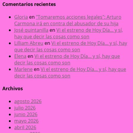
Comentarios recientes
Gloria
en
"Tomaremos acciones legales": Arturo
Carmona irá en contra del abusador de su hija
José quintanilla
en
Vi el estreno de Hoy Día... y sí,
hay que decir las cosas como son
Lilliam Abreu
en
Vi el estreno de Hoy Día... y sí, hay
que decir las cosas como son
Elena
en
Vi el estreno de Hoy Día... y sí, hay que
decir las cosas como son
Marlene
en
Vi el estreno de Hoy Día... y sí, hay que
decir las cosas como son
Archivos
agosto 2026
julio 2026
junio 2026
mayo 2026
abril 2026