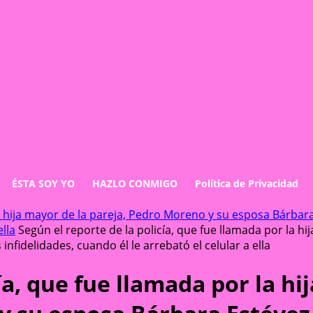
ÉSTA SOY YO
HAZLO CONMIGO
Política de Privacidad
la hija mayor de la pareja, Pedro Moreno y su esposa Bárbar
ella
Según el reporte de la policía, que fue llamada por la 
nfidelidades, cuando él le arrebató el celular a ella
ía, que fue llamada por la h