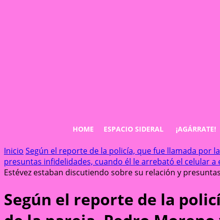
HOME
ESPACIO SIDERAL
¡AGÁRRATE!
Inicio
Según el reporte de la policía, que fue llamada por 
presuntas infidelidades, cuando él le arrebató el celular a 
Estévez estaban discutiendo sobre su relación y presuntas i
Según el reporte de la polic