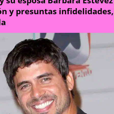
 y su esposa Bárbara Estéve
ón y presuntas infidelidades
la