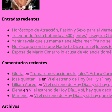
Entradas recientes
Horóscopo de Atracción, Pasión y Sexo para el viern
Telemundo "está botando a 500 gentes", asegura 
Yahir revela que su mamá tiene Alzheimer: "Ya no se
Horóscopo con Lo que Nadie te Dice para el Jueves 6
Esposa de Mario Cimarro lo acusa de violencia domésti
Comentarios recientes
Gloria
en
"Tomaremos acciones legales": Arturo Carm
José quintanilla
en
Vi el estreno de Hoy Día... y sí, h
Lilliam Abreu
en
Vi el estreno de Hoy Día... y sí, hay
Elena
en
Vi el estreno de Hoy Día... y sí, hay que dec
Marlene
en
Vi el estreno de Hoy Día... y sí, hay que 
Archivos