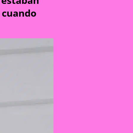
z estaban
, cuando