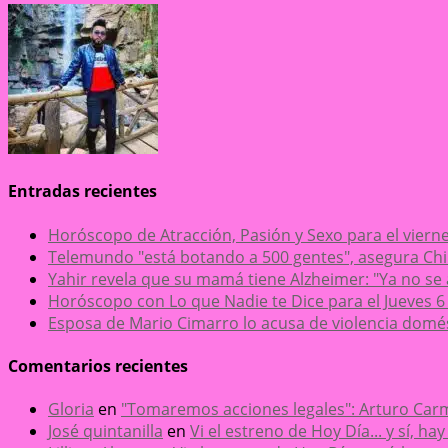
Entradas recientes
Horóscopo de Atracción, Pasión y Sexo para el viern
Telemundo "está botando a 500 gentes", asegura 
Yahir revela que su mamá tiene Alzheimer: "Ya no se
Horóscopo con Lo que Nadie te Dice para el Jueves 6
Esposa de Mario Cimarro lo acusa de violencia domésti
Comentarios recientes
Gloria
en
"Tomaremos acciones legales": Arturo Carm
José quintanilla
en
Vi el estreno de Hoy Día... y sí, h