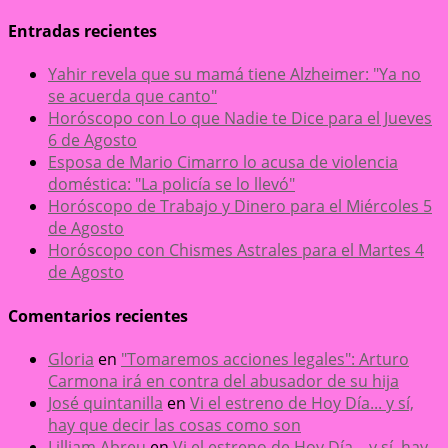
Entradas recientes
Yahir revela que su mamá tiene Alzheimer: "Ya no
se acuerda que canto"
Horóscopo con Lo que Nadie te Dice para el Jueves
6 de Agosto
Esposa de Mario Cimarro lo acusa de violencia
doméstica: "La policía se lo llevó"
Horóscopo de Trabajo y Dinero para el Miércoles 5
de Agosto
Horóscopo con Chismes Astrales para el Martes 4
de Agosto
Comentarios recientes
Gloria
en
"Tomaremos acciones legales": Arturo
Carmona irá en contra del abusador de su hija
José quintanilla
en
Vi el estreno de Hoy Día... y sí,
hay que decir las cosas como son
Lilliam Abreu
en
Vi el estreno de Hoy Día... y sí, hay