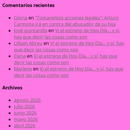
Comentarios recientes
Gloria
en
"Tomaremos acciones legales": Arturo
Carmona irá en contra del abusador de su hija
José quintanilla
en
Vi el estreno de Hoy Día... y sí,
hay que decir las cosas como son
Lilliam Abreu
en
Vi el estreno de Hoy Día... y sí, hay
que decir las cosas como son
Elena
en
Vi el estreno de Hoy Día... y sí, hay que
decir las cosas como son
Marlene
en
Vi el estreno de Hoy Día... y sí, hay que
decir las cosas como son
Archivos
agosto 2026
julio 2026
junio 2026
mayo 2026
abril 2026