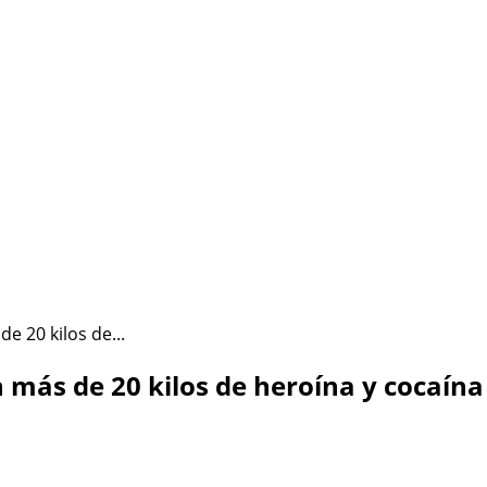
ÉSTA SOY YO
HAZLO CONMIGO
Política de Privacidad
e 20 kilos de...
n más de 20 kilos de heroína y cocaína