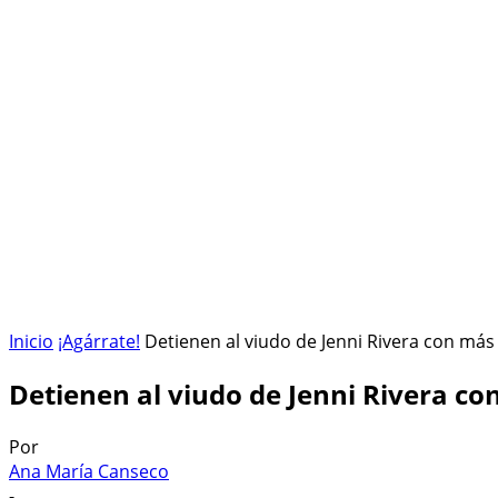
HOME
ESPACIO SIDERAL
¡AGÁRRATE!
Inicio
¡Agárrate!
Detienen al viudo de Jenni Rivera con más d
Detienen al viudo de Jenni Rivera co
Por
Ana María Canseco
-