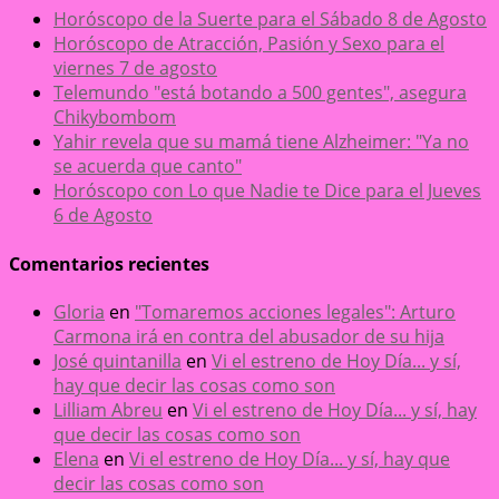
Horóscopo de la Suerte para el Sábado 8 de Agosto
Horóscopo de Atracción, Pasión y Sexo para el
viernes 7 de agosto
Telemundo "está botando a 500 gentes", asegura
Chikybombom
Yahir revela que su mamá tiene Alzheimer: "Ya no
se acuerda que canto"
Horóscopo con Lo que Nadie te Dice para el Jueves
6 de Agosto
Comentarios recientes
Gloria
en
"Tomaremos acciones legales": Arturo
Carmona irá en contra del abusador de su hija
José quintanilla
en
Vi el estreno de Hoy Día... y sí,
hay que decir las cosas como son
Lilliam Abreu
en
Vi el estreno de Hoy Día... y sí, hay
que decir las cosas como son
Elena
en
Vi el estreno de Hoy Día... y sí, hay que
decir las cosas como son