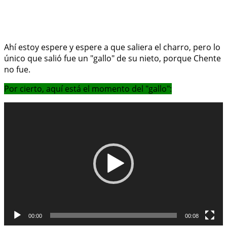
Ahí estoy espere y espere a que saliera el charro, pero lo
único que salió fue un "gallo" de su nieto, porque Chente
no fue.
Por cierto, aquí está el momento del "gallo":
Reproductor
de
vídeo
00:00
00:08