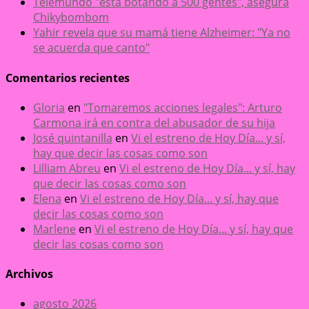
Telemundo "está botando a 500 gentes", asegura
Chikybombom
Yahir revela que su mamá tiene Alzheimer: "Ya no
se acuerda que canto"
Comentarios recientes
Gloria
en
"Tomaremos acciones legales": Arturo
Carmona irá en contra del abusador de su hija
José quintanilla
en
Vi el estreno de Hoy Día... y sí,
hay que decir las cosas como son
Lilliam Abreu
en
Vi el estreno de Hoy Día... y sí, hay
que decir las cosas como son
Elena
en
Vi el estreno de Hoy Día... y sí, hay que
decir las cosas como son
Marlene
en
Vi el estreno de Hoy Día... y sí, hay que
decir las cosas como son
Archivos
agosto 2026