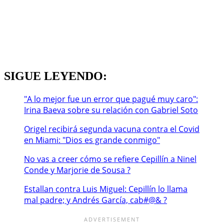
SIGUE LEYENDO:
"A lo mejor fue un error que pagué muy caro":
Irina Baeva sobre su relación con Gabriel Soto
Origel recibirá segunda vacuna contra el Covid
en Miami: "Dios es grande conmigo"
No vas a creer cómo se refiere Cepillín a Ninel
Conde y Marjorie de Sousa ?
Estallan contra Luis Miguel: Cepillín lo llama
mal padre; y Andrés García, cab#@& ?