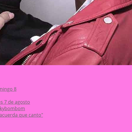
mingo 8
es 7 de agosto
Chikybombom
 acuerda que canto"