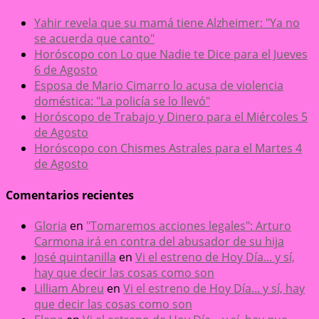
Yahir revela que su mamá tiene Alzheimer: "Ya no
se acuerda que canto"
Horóscopo con Lo que Nadie te Dice para el Jueves
6 de Agosto
Esposa de Mario Cimarro lo acusa de violencia
doméstica: "La policía se lo llevó"
Horóscopo de Trabajo y Dinero para el Miércoles 5
de Agosto
Horóscopo con Chismes Astrales para el Martes 4
de Agosto
Comentarios recientes
Gloria
en
"Tomaremos acciones legales": Arturo
Carmona irá en contra del abusador de su hija
José quintanilla
en
Vi el estreno de Hoy Día... y sí,
hay que decir las cosas como son
Lilliam Abreu
en
Vi el estreno de Hoy Día... y sí, hay
que decir las cosas como son