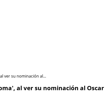
ÉSTA SOY YO
HAZLO CONMIGO
Política de Privacidad
al ver su nominación al...
Roma', al ver su nominación al Oscar