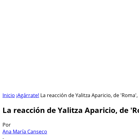
HOME
ESPACIO SIDERAL
¡AGÁRRATE!
Inicio
¡Agárrate!
La reacción de Yalitza Aparicio, de 'Roma', 
La reacción de Yalitza Aparicio, de '
Por
Ana María Canseco
-