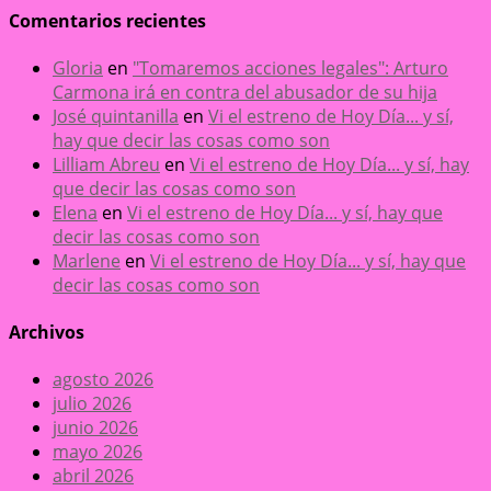
Comentarios recientes
Gloria
en
"Tomaremos acciones legales": Arturo
Carmona irá en contra del abusador de su hija
José quintanilla
en
Vi el estreno de Hoy Día... y sí,
hay que decir las cosas como son
Lilliam Abreu
en
Vi el estreno de Hoy Día... y sí, hay
que decir las cosas como son
Elena
en
Vi el estreno de Hoy Día... y sí, hay que
decir las cosas como son
Marlene
en
Vi el estreno de Hoy Día... y sí, hay que
decir las cosas como son
Archivos
agosto 2026
julio 2026
junio 2026
mayo 2026
abril 2026