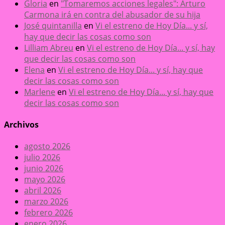
Gloria
en
"Tomaremos acciones legales": Arturo
Carmona irá en contra del abusador de su hija
José quintanilla
en
Vi el estreno de Hoy Día... y sí,
hay que decir las cosas como son
Lilliam Abreu
en
Vi el estreno de Hoy Día... y sí, hay
que decir las cosas como son
Elena
en
Vi el estreno de Hoy Día... y sí, hay que
decir las cosas como son
Marlene
en
Vi el estreno de Hoy Día... y sí, hay que
decir las cosas como son
Archivos
agosto 2026
julio 2026
junio 2026
mayo 2026
abril 2026
marzo 2026
febrero 2026
enero 2026