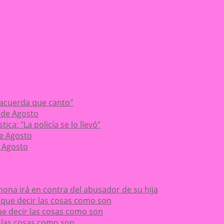
 acuerda que canto"
 de Agosto
ca: "La policía se lo llevó"
de Agosto
 Agosto
ona irá en contra del abusador de su hija
ay que decir las cosas como son
 que decir las cosas como son
ir las cosas como son