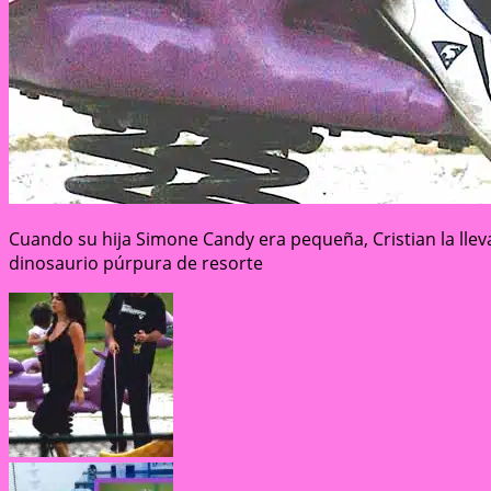
Cuando su hija Simone Candy era pequeña, Cristian la lleva
dinosaurio púrpura de resorte