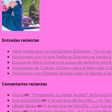
Entradas recientes
Yahir revela que su mamá tiene Alzheimer: "Ya no se
Horóscopo con Lo que Nadie te Dice para el Jueves 6
Esposa de Mario Cimarro lo acusa de violencia domésti
Horóscopo de Trabajo y Dinero para el Miércoles 5 
Horóscopo con Chismes Astrales para el Martes 4 de
Comentarios recientes
Gloria
en
"Tomaremos acciones legales": Arturo Carm
José quintanilla
en
Vi el estreno de Hoy Día... y sí, h
Lilliam Abreu
en
Vi el estreno de Hoy Día... y sí, hay
Elena
en
Vi el estreno de Hoy Día... y sí, hay que dec