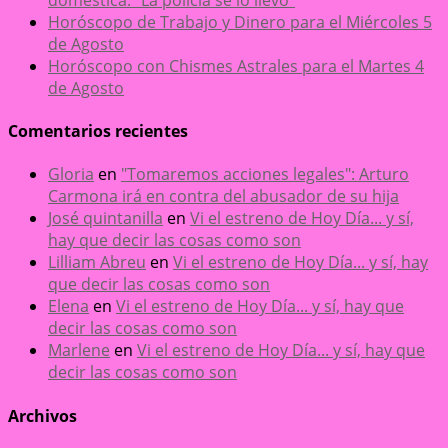
Horóscopo de Trabajo y Dinero para el Miércoles 5
de Agosto
Horóscopo con Chismes Astrales para el Martes 4
de Agosto
Comentarios recientes
Gloria
en
"Tomaremos acciones legales": Arturo
Carmona irá en contra del abusador de su hija
José quintanilla
en
Vi el estreno de Hoy Día... y sí,
hay que decir las cosas como son
Lilliam Abreu
en
Vi el estreno de Hoy Día... y sí, hay
que decir las cosas como son
Elena
en
Vi el estreno de Hoy Día... y sí, hay que
decir las cosas como son
Marlene
en
Vi el estreno de Hoy Día... y sí, hay que
decir las cosas como son
Archivos