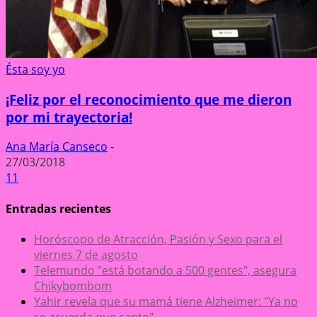
Ésta soy yo
¡Feliz por el reconocimiento que me dieron
por mi trayectoria!
Ana María Canseco
-
27/03/2018
11
Entradas recientes
Horóscopo de Atracción, Pasión y Sexo para el
viernes 7 de agosto
Telemundo "está botando a 500 gentes", asegura
Chikybombom
Yahir revela que su mamá tiene Alzheimer: "Ya no
se acuerda que canto"