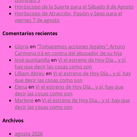
Horóscopo de la Suerte para el Sábado 8 de Agosto
Horóscopo de Atracción, Pasión y Sexo para el
viernes 7 de agosto
Comentarios recientes
Gloria
en
"Tomaremos acciones legales": Arturo
Carmona irá en contra del abusador de su hija
José quintanilla
en
Vi el estreno de Hoy Día... y sí,
hay que decir las cosas como son
Lilliam Abreu
en
Vi el estreno de Hoy Día... y sí, hay
que decir las cosas como son
Elena
en
Vi el estreno de Hoy Día... y sí, hay que
decir las cosas como son
Marlene
en
Vi el estreno de Hoy Día... y sí, hay que
decir las cosas como son
Archivos
agosto 2026