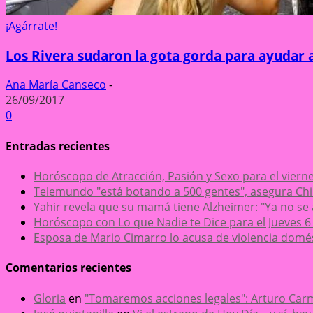
¡Agárrate!
Los Rivera sudaron la gota gorda para ayudar 
Ana María Canseco
-
26/09/2017
0
Entradas recientes
Horóscopo de Atracción, Pasión y Sexo para el viern
Telemundo "está botando a 500 gentes", asegura 
Yahir revela que su mamá tiene Alzheimer: "Ya no se
Horóscopo con Lo que Nadie te Dice para el Jueves 6
Esposa de Mario Cimarro lo acusa de violencia domésti
Comentarios recientes
Gloria
en
"Tomaremos acciones legales": Arturo Carm