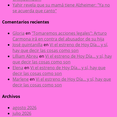
Yahir revela que su mamá tiene Alzheimer: "Ya no
se acuerda que canto"
Comentarios recientes
Gloria
en
"Tomaremos acciones legales": Arturo
Carmona irá en contra del abusador de su hija
José quintanilla
en
Vi el estreno de Hoy Día... y sí,
hay que decir las cosas como son
Lilliam Abreu
en
Vi el estreno de Hoy Día... y sí, hay
que decir las cosas como son
Elena
en
Vi el estreno de Hoy Día... y sí, hay que
decir las cosas como son
Marlene
en
Vi el estreno de Hoy Día... y sí, hay que
decir las cosas como son
Archivos
agosto 2026
julio 2026