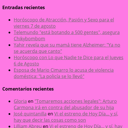
Entradas recientes
Horóscopo de Atracción, Pasión y Sexo para el
viernes 7 de agosto
Telemundo "está botando a 500 gentes", asegura
Chikybombom
Yahir revela que su mamá tiene Alzheimer: "Ya no
se acuerda que canto"
Horóscopo con Lo que Nadie te Dice para el Jueves
6 de Agosto
Esposa de Mario Cimarro lo acusa de violencia
doméstica: "La policía se lo llevó"
Comentarios recientes
Gloria
en
"Tomaremos acciones legales": Arturo
Carmona irá en contra del abusador de su hija
José quintanilla
en
Vi el estreno de Hoy Día... y sí,
hay que decir las cosas como son
Lilliam Abreu
en
Vi el estreno de Hoy Día... y sí, hay