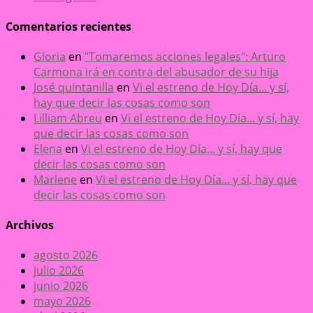
Comentarios recientes
Gloria
en
"Tomaremos acciones legales": Arturo
Carmona irá en contra del abusador de su hija
José quintanilla
en
Vi el estreno de Hoy Día... y sí,
hay que decir las cosas como son
Lilliam Abreu
en
Vi el estreno de Hoy Día... y sí, hay
que decir las cosas como son
Elena
en
Vi el estreno de Hoy Día... y sí, hay que
decir las cosas como son
Marlene
en
Vi el estreno de Hoy Día... y sí, hay que
decir las cosas como son
Archivos
agosto 2026
julio 2026
junio 2026
mayo 2026