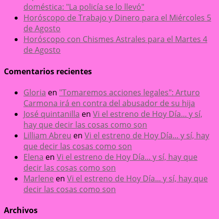
doméstica: "La policía se lo llevó"
Horóscopo de Trabajo y Dinero para el Miércoles 5
de Agosto
Horóscopo con Chismes Astrales para el Martes 4
de Agosto
Comentarios recientes
Gloria
en
"Tomaremos acciones legales": Arturo
Carmona irá en contra del abusador de su hija
José quintanilla
en
Vi el estreno de Hoy Día... y sí,
hay que decir las cosas como son
Lilliam Abreu
en
Vi el estreno de Hoy Día... y sí, hay
que decir las cosas como son
Elena
en
Vi el estreno de Hoy Día... y sí, hay que
decir las cosas como son
Marlene
en
Vi el estreno de Hoy Día... y sí, hay que
decir las cosas como son
Archivos