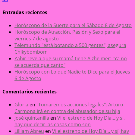
Entradas recientes
Horóscopo de la Suerte para el Sábado 8 de Agosto
Horóscopo de Atracción, Pasión y Sexo para el
viernes 7 de agosto
Telemundo "está botando a 500 gentes", asegura
Chikybombom
Yahir revela que su mamá tiene Alzheimer: "Ya no
se acuerda que canto"
Horóscopo con Lo que Nadie te Dice para el Jueves
6 de Agosto
Comentarios recientes
Gloria
en
"Tomaremos acciones legales": Arturo
Carmona irá en contra del abusador de su hija
José quintanilla
en
Vi el estreno de Hoy Día... y sí,
hay que decir las cosas como son
Lilliam Abreu
en
Vi el estreno de Hoy Día... y sí, hay