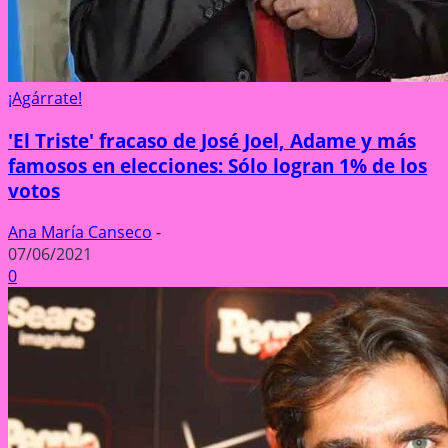
¡Agárrate!
'El Triste' fracaso de José Joel, Adame y más
famosos en elecciones: Sólo logran 1% de los
votos
Ana María Canseco
-
07/06/2021
0